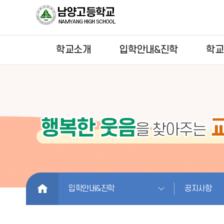
학교소개
입학안내&진학
학교
HOME
입학안내&진학
공지사항