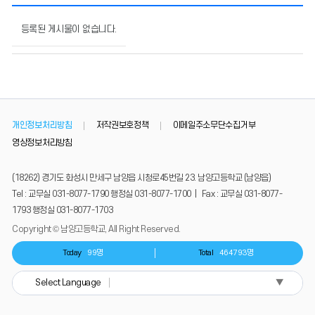
해
외
등록된 게시물이 없습니다.
대
학
입
시
안
내
개인정보처리방침
저작권보호정책
이메일주소무단수집거부
의
게
영상정보처리방침
시
물
(18262) 경기도 화성시 만세구 남양읍 시청로45번길 23. 남양고등학교 (남양읍)
번
Tel : 교무실 031-8077-1790 행정실 031-8077-1700 | Fax : 교무실 031-8077-
호,
1793 행정실 031-8077-1703
제
목,
Copyright © 남양고등학교, All Right Reserved.
작
성
Today
99명
Total
464793명
자,
등
▼
Select Language
록
일,