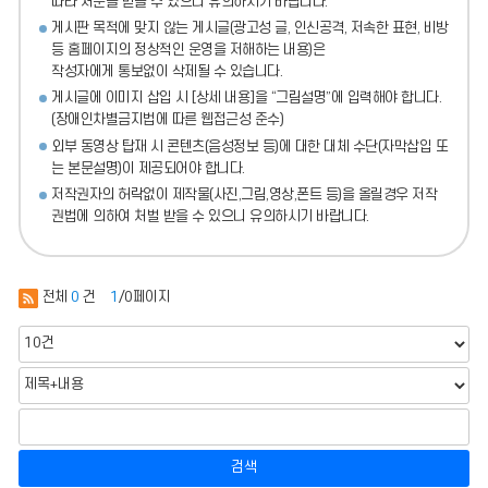
따라 처분
을 받을 수 있으니 유의하시기 바랍니다.
게시판 목적에 맞지 않는 게시글(광고성 글, 인신공격, 저속한 표현, 비방
등 홈페이지의 정상적인 운영을 저해하는 내용)
은
작성자에게 통보없이 삭제될 수 있습니다.
게시글에 이미지 삽입 시 [상세 내용]을 “그림설명”에 입력해야 합니다.
(장애인차별금지법에 따른 웹접근성 준수)
외부 동영상 탑재 시 콘텐츠(음성정보 등)에 대한 대체 수단(자막삽입 또
는 본문설명)이 제공되어야 합니다.
저작권자의 허락없이 제작물(사진,그림,영상,폰트 등)을 올릴경우 저작
권법에 의하여 처벌 받을 수 있으니 유의하시기 바랍니다.
전체
0
건
1
/0페이지
검색