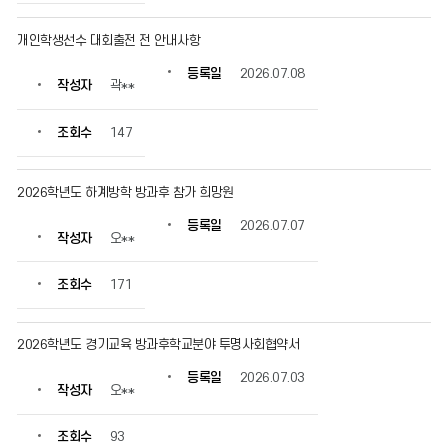
정
보
개인학생선수 대회출전 전 안내사항
를
확
등록일
2026.07.08
작성자
곽**
인
할
수
조회수
147
있
습
니
2026학년도 하계방학 방과후 참가 희망원
다.
등록일
2026.07.07
작성자
오**
조회수
171
2026학년도 경기교육 방과후학교분야 투명사회협약서
등록일
2026.07.03
작성자
오**
조회수
93