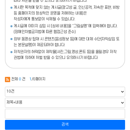
따라 처분
을 받을 수 있으니 유의하시기 바랍니다.
게시판 목적에 맞지 않는 게시글(광고성 글, 인신공격, 저속한 표현, 비방
등 홈페이지의 정상적인 운영을 저해하는 내용)
은
작성자에게 통보없이 삭제될 수 있습니다.
게시글에 이미지 삽입 시 [상세 내용]을 “그림설명”에 입력해야 합니다.
(장애인차별금지법에 따른 웹접근성 준수)
외부 동영상 탑재 시 콘텐츠(음성정보 등)에 대한 대체 수단(자막삽입 또
는 본문설명)이 제공되어야 합니다.
저작권자의 허락없이 제작물(사진,그림,영상,폰트 등)을 올릴경우 저작
권법에 의하여 처벌 받을 수 있으니 유의하시기 바랍니다.
전체
0
건
1
/0페이지
검색