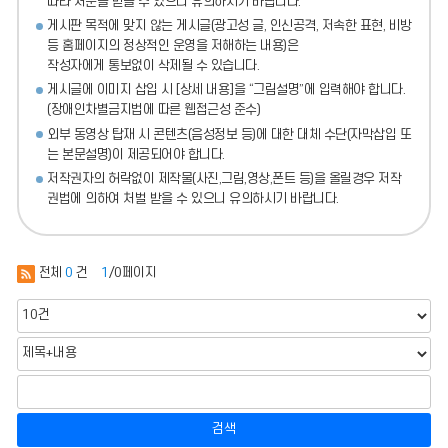
따라 처분
을 받을 수 있으니 유의하시기 바랍니다.
게시판 목적에 맞지 않는 게시글(광고성 글, 인신공격, 저속한 표현, 비방
등 홈페이지의 정상적인 운영을 저해하는 내용)
은
작성자에게 통보없이 삭제될 수 있습니다.
게시글에 이미지 삽입 시 [상세 내용]을 “그림설명”에 입력해야 합니다.
(장애인차별금지법에 따른 웹접근성 준수)
외부 동영상 탑재 시 콘텐츠(음성정보 등)에 대한 대체 수단(자막삽입 또
는 본문설명)이 제공되어야 합니다.
저작권자의 허락없이 제작물(사진,그림,영상,폰트 등)을 올릴경우 저작
권법에 의하여 처벌 받을 수 있으니 유의하시기 바랍니다.
전체
0
건
1
/0페이지
검색