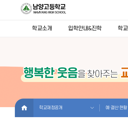
학교소개
입학안내&진학
학교
HOME
학교재정공개
예·결산 현황