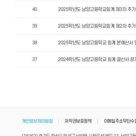
작
40
2025학년도 남양고등학교회계 제3차 추
성
자,
39
2025학년도 남양고등학교회계 제2차 추
등
록
38
2025학년도 남양고등학교 회계 본예산서 
일,
조
회
37
2024학년도 남양고등학교 회계 결산서 공
수
정
보
를
확
인
할
수
개인정보처리방침
저작권보호정책
이메일주소무단수
있
습