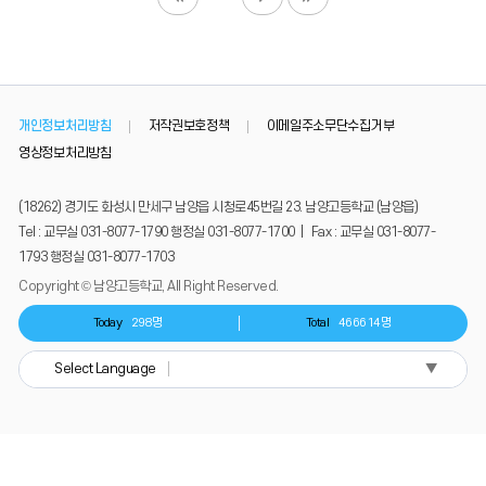
개인정보처리방침
저작권보호정책
이메일주소무단수집거부
영상정보처리방침
(18262) 경기도 화성시 만세구 남양읍 시청로45번길 23. 남양고등학교 (남양읍)
Tel : 교무실 031-8077-1790 행정실 031-8077-1700 | Fax : 교무실 031-8077-
1793 행정실 031-8077-1703
Copyright © 남양고등학교, All Right Reserved.
Today
298명
Total
466614명
▼
Select Language