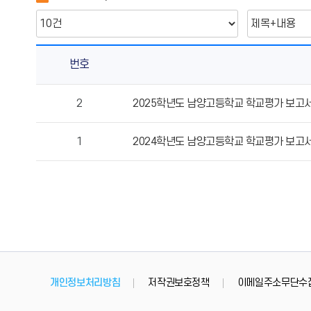
번호
학
2
2025학년도 남양고등학교 학교평가 보고
교
평
1
2024학년도 남양고등학교 학교평가 보고
가
의
게
시
물
번
호,
제
목,
개인정보처리방침
저작권보호정책
이메일주소무단수
작
성