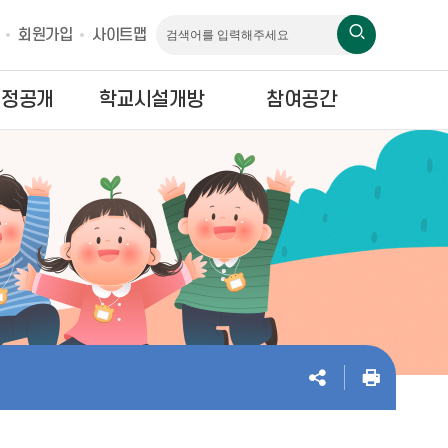
회원가입
사이트맵
재정공개
학교시설개방
참여공간