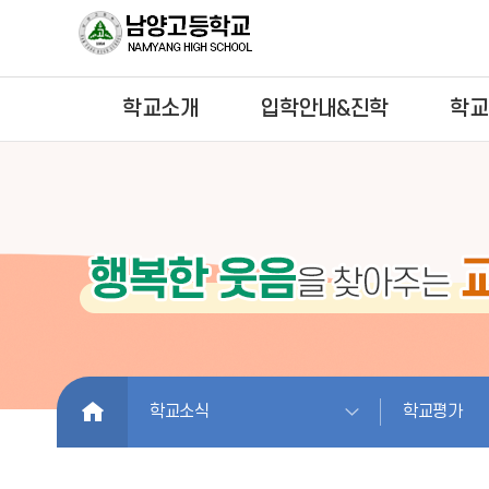
학교소개
입학안내&진학
학교
HOME
학교소식
학교평가