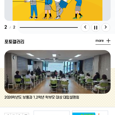
팝
팝
팝
2
2
업
업
업
포
more
포토갤러리
존
존
존
토
갤
다
정
이
러
리
더
음
지
전
보
기
2026학년도 보통과 1,2학년 학부모 대상 대입설명회