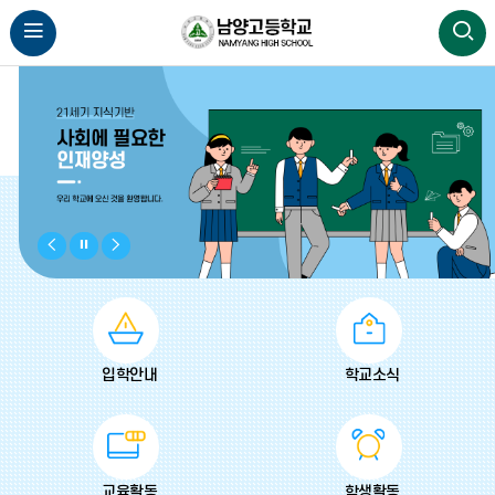
비
비
비
주
주
주
얼
얼
얼
이
정
다
전
지
음
입학안내
학교소식
교육활동
학생활동