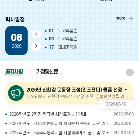
일
more
학사일정
정
더
01
토요휴업일
보
이
08
기
08
토요휴업일
전
다
2026
17
대체공휴일
달
음
22
토요휴업일
29
토요휴업일
달
공지사항
가정통신문
학
교
공
2026년 친환경 운동장 조성(인조잔디) 물품 선정 제안서 제출 안내 공고
지
1. 우리학교 친환경 운동장 조성(인조잔디) 물품선정을 위하여 아래와 같이제안서 제출을 공고합니다. 가.제안서 제출기간: 2026. 8. 7.(금)[09:00]
더
2026.08.
06
보
2026학년도 2학기 학급별 시간표(임시) 안내
2026.08.06
기
2027학년도 대학수학능력시험 응시원서 온라인 사전 입력 및 원서접수 시스템 시범 운영 안내
2026.08.01
2027학년도 대학수학능력시험 시행세부계획 공고 및 보도자료 안내
2026.07.02