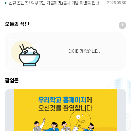
신규 콘텐츠 「학부모는 처음이라」출시 기념 이벤트 안내
2026.06.30
오늘의 식단
오
늘
의
식
데이터가 없습니다.
단
더
보
기
팝업존